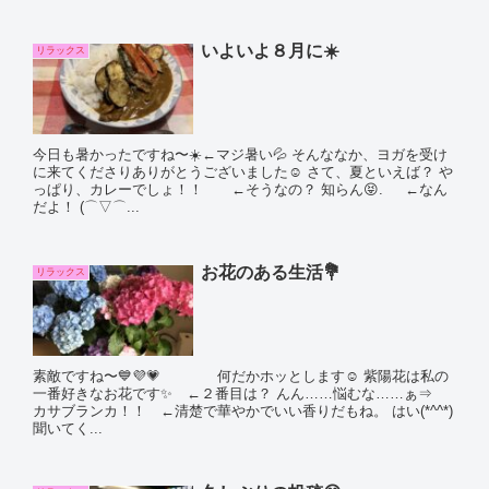
いよいよ８月に☀️
リラックス
今日も暑かったですね〜☀️←マジ暑い💦 そんななか、ヨガを受け
に来てくださりありがとうございました☺️ さて、夏といえば？ や
っぱり、カレーでしょ！！ ←そうなの？ 知らん😝. ←なん
だよ！ (⌒▽⌒...
お花のある生活💐
リラックス
素敵ですね〜💙💜💗 何だかホッとします☺️ 紫陽花は私の
一番好きなお花です✨ ←２番目は？ んん……悩むな……ぁ⇒
カサブランカ！！ ←清楚で華やかでいい香りだもね。 はい(*^^*)
聞いてく...