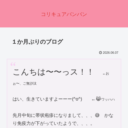
コリキュアバンバン
１か月ぶりのブログ
2026.06.07
こんちは〜〜っス！！
←お
ぉ〜、ご無沙汰
はい、生きていますよーーー(^o^) ←😹
ワッハハ
先月中旬に帯状疱疹になりまして、、、😅 かな
り免疫力が下がっていたようで、、、。