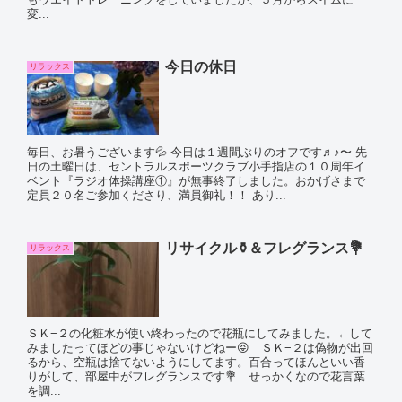
変...
今日の休日
リラックス
毎日、お暑うございます💦 今日は１週間ぶりのオフです♬♪〜 先
日の土曜日は、セントラルスポーツクラブ小手指店の１０周年イ
ベント『ラジオ体操講座①』が無事終了しました。おかげさまで
定員２０名ご参加くださり、満員御礼！！ あり...
リサイクル⚱️＆フレグランス💐
リラックス
ＳＫ−２の化粧水が使い終わったので花瓶にしてみました。←して
みましたってほどの事じゃないけどねー😝 ＳＫ−２は偽物が出回
るから、空瓶は捨てないようにしてます。百合ってほんといい香
りがして、部屋中がフレグランスです💐 せっかくなので花言葉
を調...