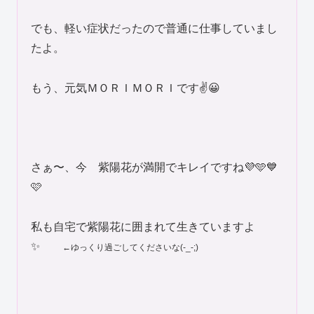
でも、軽い症状だったので普通に仕事していまし
たよ。
もう、元気ＭＯＲＩＭＯＲＩです✌️😀
さぁ〜、今 紫陽花が満開でキレイですね💜🩵💙
🩷
私も自宅で紫陽花に囲まれて生きていますよ
✨️
←ゆっくり過ごしてくださいな(-_-;)