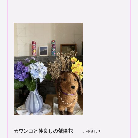
☆ワンコと仲良しの紫陽花
←仲良し？