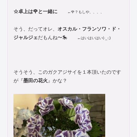
☆卓上は🌹と一緒に
←🌹？もしや、、、、
そう、だってオレ、
オスカル・フランソワ・ド・
ジャルジェ
だもんね〜🎠
←はいはいはい(-_-;)
そうそう、このガクアジサイを１本頂いたのです
が『
墨田の花火
』かな？