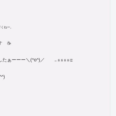
行くねー。
 ☕️
たぁーーー＼(^o^)／
←８８８８👏
^)