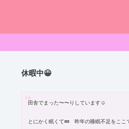
休暇中😀
田舎でまった〜〜りしています☺️
とにかく眠くて💤 昨年の睡眠不足をここ