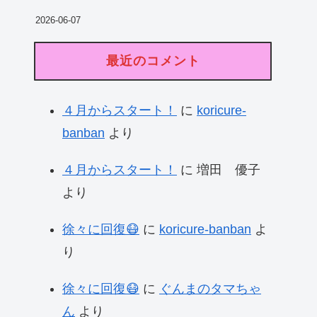
2026-06-07
最近のコメント
４月からスタート！
に
koricure-
banban
より
４月からスタート！
に
増田 優子
より
徐々に回復😷
に
koricure-banban
よ
り
徐々に回復😷
に
ぐんまのタマちゃ
ん
より