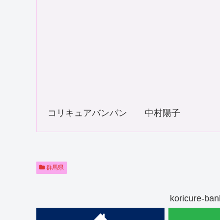

コリキュアバンバン 中村陽子
群馬県
koricure