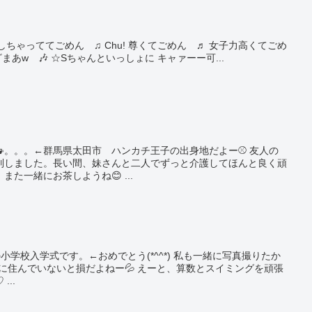
力しちゃっててごめん ♫ Chu! 尊くてごめん ♬ 女子力高くてごめ
まあw 🎶 ☆Sちゃんといっしょに キャァーー可...
🚙。。。←群馬県太田市 ハンカチ王子の出身地だよー⚾️ 友人の
列しました。長い間、妹さんと二人でずっと介護してほんと良く頑
た一緒にお茶しようね😊 ...
学校入学式です。←おめでとう(*^^*) 私も一緒に写真撮りたか
くに住んでいないと損だよねー💦 えーと、算数とスイミングを頑張
..