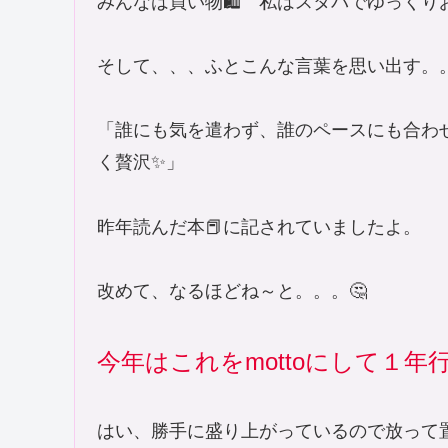
みんなは買い物🛍️ 私はスタバでゆっくりお
そして、、、ふとこんな言葉を思い出す
「誰にも気を遣わず、誰のペースにも合わ
く贅沢✨」
昨年読んだ本📕に記されていましたよ。
改めて、なるほどね～と。。。🤔
今年はこれをmottoにして１年
はい、勝手に盛り上がっているので放っ