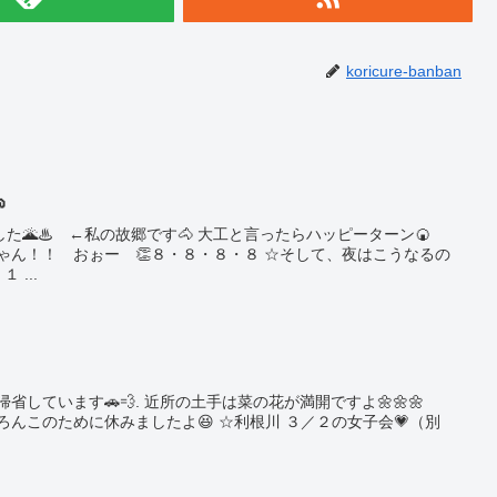
koricure-banban

た🌋♨ ←私の故郷です🐴 大工と言ったらハッピーターン🍘
ゃん！！ おぉー 👏８・８・８・８ ☆そして、夜はこうなるの
 ...
帰省しています🚗💨. 近所の土手は菜の花が満開ですよ🌼🌼🌼
ろんこのために休みましたよ😆 ☆利根川 ３／２の女子会💗（別