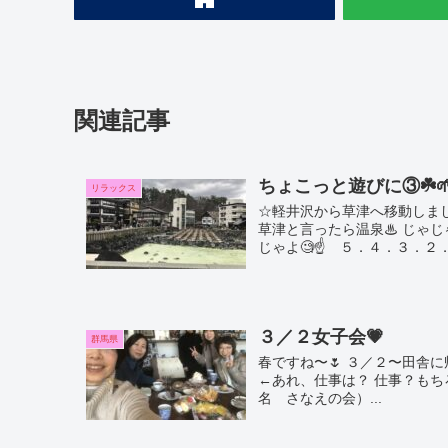
関連記事
ちょこっと遊びに③☘️
リラックス
☆軽井沢から草津へ移動しまし
草津と言ったら温泉♨ じゃじ
じゃよ🧐☝️ ５．４．３．２．１
３／２女子会💗
群馬県
春ですね〜🌷 ３／２〜田舎に
←あれ、仕事は？ 仕事？もち
名 さなえの会）...