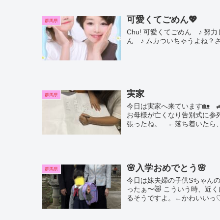
可愛くてごめん💖
群馬県
Chu! 可愛くてごめん ♪ 努
ん ♪ ムカついちゃうよね？ざ
実家
群馬県
今日は実家へ来ています🏡 
お母様が亡くなり告別式に参
張ったね。 ←落ち着いたら、ま
🌸入学おめでとう🌸
群馬県
今日は妹夫婦の子供Sちゃんの小
ったぁ〜😿 こういう時、近
るそうですよ。←かわいいっ♡ .