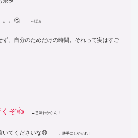
茶☕️
。。。。🤔
←ほぉ
せず、自分のためだけの時間。それって実はすご
行くぞ👍
←意味わからん！
て置いてくださいな😅
←勝手にしやがれ！