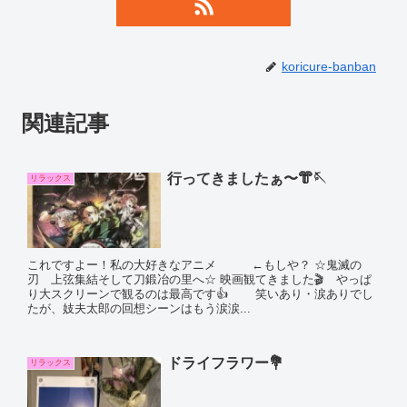
koricure-banban
関連記事
行ってきましたぁ〜👘🪡
リラックス
これですよー！私の大好きなアニメ ←もしや？ ☆鬼滅の
刃 上弦集結そして刀鍛冶の里へ☆ 映画観てきました🎬 やっぱ
り大スクリーンで観るのは最高です👍 笑いあり・涙ありでし
たが、妓夫太郎の回想シーンはもう涙涙...
ドライフラワー💐
リラックス