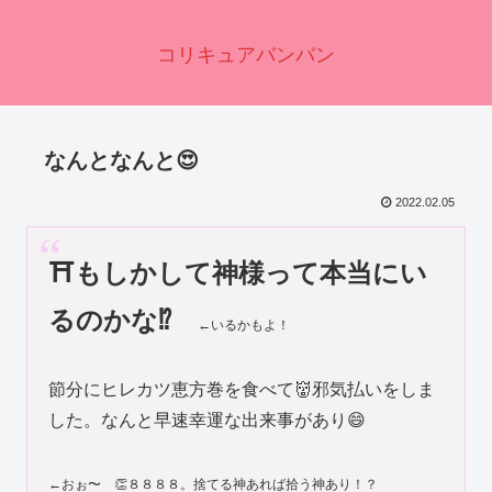
コリキュアバンバン
なんとなんと😍
2022.02.05
⛩もしかして神様って本当にい
るのかな⁉️
←いるかもよ！
節分にヒレカツ恵方巻を食べて👹邪気払いをしま
した。なんと早速幸運な出来事があり😄
←おぉ〜 👏８８８８。捨てる神あれば拾う神あり！？