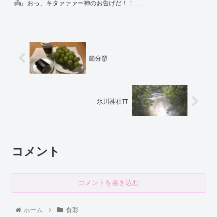
👼』おっ、キタァァァー神のお告げだ！！ ...
節分👹
氷川神社⛩
コメント
コメントを書き込む
ホーム
食彩