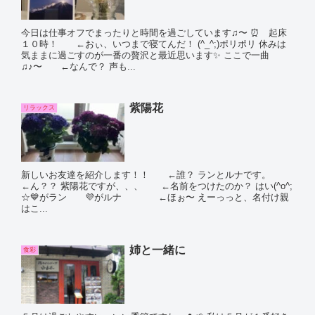
今日は仕事オフでまったりと時間を過ごしています♫〜 ⏰ 起床
１０時！ ←おぃ、いつまで寝てんだ！ (^_^;)ポリポリ 休みは
気ままに過ごすのが一番の贅沢と最近思います✨ ここで一曲
♫♪〜 ←なんで？ 声も...
紫陽花
リラックス
新しいお友達を紹介します！！ ←誰？ ランとルナです。
←ん？？ 紫陽花ですが、、、 ←名前をつけたのか？ はい(^o^;
☆💙がラン 💜がルナ ←ほぉ〜 えーっっと、名付け親
はこ...
姉と一緒に
食彩