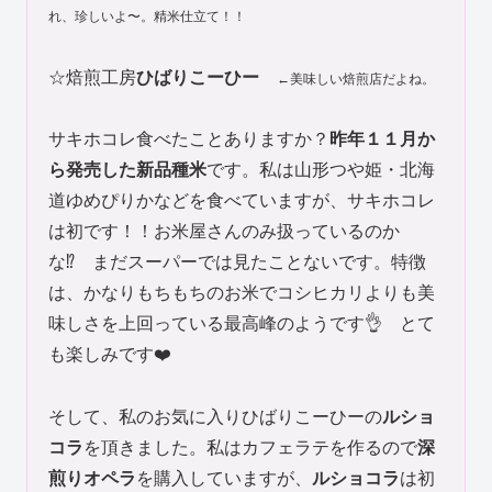
れ、珍しいよ〜。精米仕立て！！
☆焙煎工房
ひばりこーひー
←美味しい焙煎店だよね。
サキホコレ食べたことありますか？
昨年１１月か
ら発売した新品種米
です。私は山形つや姫・北海
道ゆめぴりかなどを食べていますが、サキホコレ
は初です！！お米屋さんのみ扱っているのか
な⁉️ まだスーパーでは見たことないです。特徴
は、かなりもちもちのお米でコシヒカリよりも美
味しさを上回っている最高峰のようです👌 とて
も楽しみです❤️
そして、私のお気に入りひばりこーひーの
ルショ
コラ
を頂きました。私はカフェラテを作るので
深
煎りオペラ
を購入していますが、
ルショコラ
は初