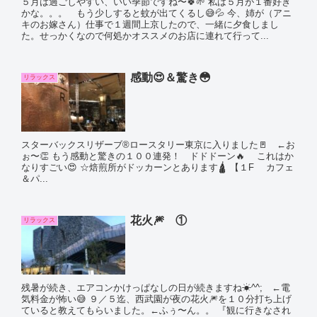
５月は過ごしやすい、いい季節ですね〜🍀🌱 私は５月が１番好き
かな。。。 もう少しすると蚊が出てくるし😅💦 今、姉が（アニ
キのお嫁さん）仕事で１週間上京したので、一緒に夕食しまし
た。せっかくなので何処かオススメのお店に連れて行って...
感動😍＆驚き😳
リラックス
スターバックスリザーブ®︎ロースタリー東京に入りました🚪 ←お
ぉ〜👏 もう感動と驚きの１００連発！ ドドドーン🔥 これはか
なりすごい😍 ☆焙煎所がドッカーンとあります🛕 【１F カフェ
＆パ...
花火🎆 ①
リラックス
残暑が続き、エアコンかけっぱなしの日が続きますね☀^^; ←電
気料金が怖い😅 ９／５迄、西武園が夜の花火🎆を１０分打ち上げ
ていると教えてもらいました。←ふぅ〜ん。。 『観に行きなされ